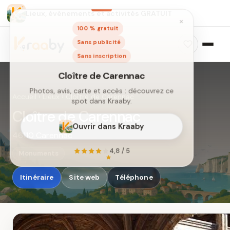
Lieux, événements et activités GRATUIT
×
100 % gratuit
Sans publicité
Sans inscription
Accueil
›
Lieux
›
Cloître de Carennac
Cloître de Carennac
46110 Carennac
Cloître de Carennac
Photos, avis, carte et accès : découvrez ce
Monuments
spot dans Kraaby.
Itinéraire
Site web
Téléphone
Ouvrir dans Kraaby
4,8 / 5