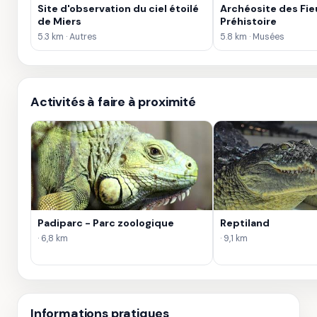
Site d'observation du ciel étoilé
Archéosite des Fie
de Miers
Préhistoire
5.3 km · Autres
5.8 km · Musées
Activités à faire à proximité
Padiparc - Parc zoologique
Reptiland
· 6,8 km
· 9,1 km
Informations pratiques