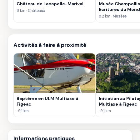
Château de Lacapelle-Marival
Musée Champollio
Ecritures du Mon
8 km · Châteaux
8.2 km · Musées
Activités à faire à proximité
Baptême en ULM Multiaxe à
Initiation au Pilo
Figeac
Multiaxe à Figeac
· 9,1 km
· 9,1 km
Informations pratiques