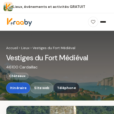
Lieux, événements et activités GRATUIT
×
100 % gratuit
Sans publicité
Sans inscription
Vestiges du Fort Médiéval
Photos, avis, carte et accès : découvrez ce
Accueil
›
Lieux
›
Vestiges du Fort Médiéval
spot dans Kraaby.
Vestiges du Fort Médiéval
Ouvrir dans Kraaby
46100 Cardaillac
4,8 / 5
Châteaux
Itinéraire
Site web
Téléphone