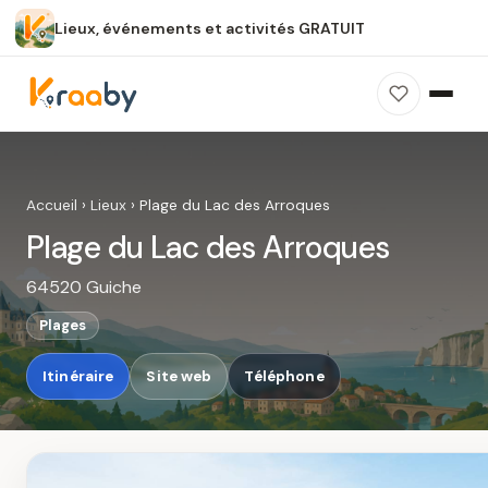
Lieux, événements et activités GRATUIT
×
100 % gratuit
Sans publicité
Sans inscription
Plage du Lac des Arroques
Photos, avis, carte et accès : découvrez ce
Accueil
›
Lieux
›
Plage du Lac des Arroques
spot dans Kraaby.
Plage du Lac des Arroques
Ouvrir dans Kraaby
64520 Guiche
4,8 / 5
Plages
Itinéraire
Site web
Téléphone