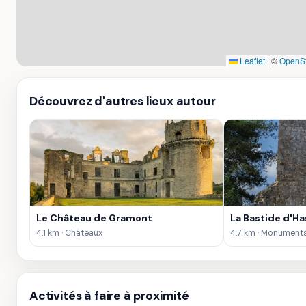
Leaflet
|
©
OpenSt
Découvrez d'autres lieux autour
Le Château de Gramont
La Bastide d'H
4.1 km · Châteaux
4.7 km · Monument
Activités à faire à proximité