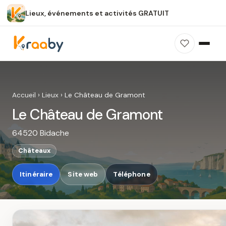
Lieux, événements et activités GRATUIT
×
100 % gratuit
Sans publicité
Sans inscription
Le Château de Gramont
Photos, avis, carte et accès : découvrez ce
Accueil
›
Lieux
›
Le Château de Gramont
spot dans Kraaby.
Le Château de Gramont
Ouvrir dans Kraaby
64520 Bidache
4,8 / 5
Châteaux
Itinéraire
Site web
Téléphone