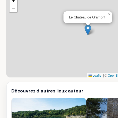
+
−
×
Le Château de Gramont
Leaflet
|
©
OpenSt
Découvrez d'autres lieux autour