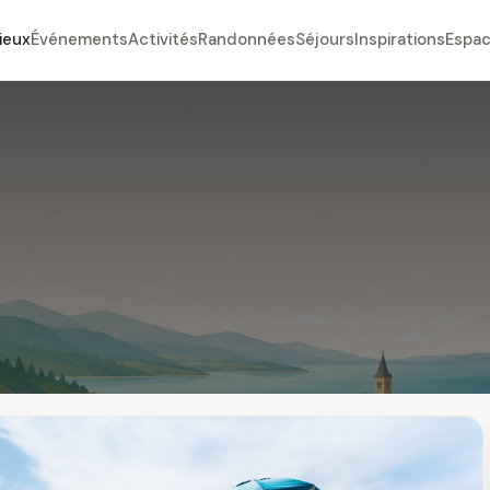
ieux
Événements
Activités
Randonnées
Séjours
Inspirations
Espac