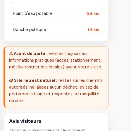
Point d'eau potable
0.4 km
Douche publique
1.9 km
⚠️ Avant de partir :
vérifiez toujours les
informations pratiques (accès, stationnement,
météo, restrictions locales) avant votre visite.
🌿 Si le lieu est naturel :
restez sur les chemins
autorisés, ne laissez aucun déchet, évitez de
perturber la faune et respectez la tranquillité
du site.
Avis visiteurs
Aucun avis disponible pour le moment.