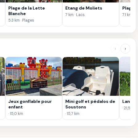
Plage de la Lette
Etang de Moliets
Plage 
Blanche
7 km · Lacs
7.1 km · 
5.3 km · Plages
‹
›
Jeux gonflable pour
Mini golf et pédalos de
Lanès 
enfant
Soustons
· 21,5 km
· 15,0 km
· 15,7 km