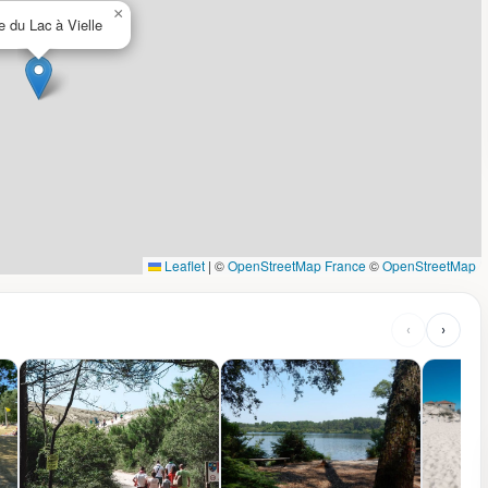
×
e du Lac à Vielle
Leaflet
|
©
OpenStreetMap France
©
OpenStreetMap
‹
›