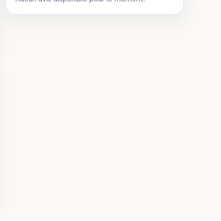
de Saint-Girons
Plages
Aventures
Initiation au Surf à
Seignosse
· 24,7 km