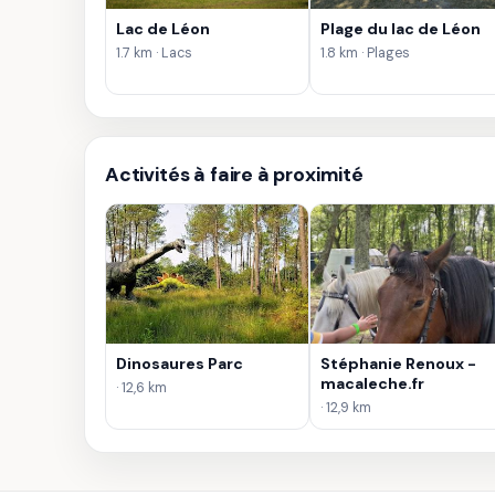
Lac de Léon
Plage du lac de Léon
1.7 km · Lacs
1.8 km · Plages
Activités à faire à proximité
Dinosaures Parc
Stéphanie Renoux -
macaleche.fr
· 12,6 km
· 12,9 km