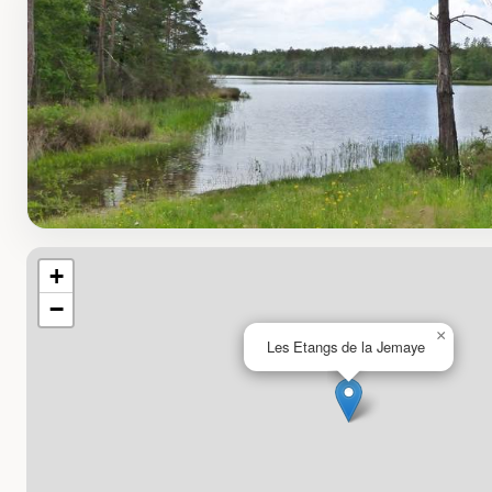
+
−
×
Les Etangs de la Jemaye