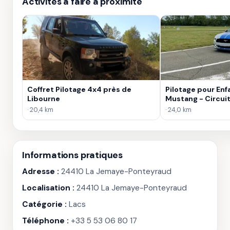
Activités à faire à proximité
Coffret Pilotage 4x4 près de
Pilotage pour Enf
Libourne
Mustang - Circui
Saintonge
· 20,4 km
· 24,0 km
Informations pratiques
Adresse :
24410 La Jemaye-Ponteyraud
Localisation :
24410 La Jemaye-Ponteyraud
Catégorie :
Lacs
Téléphone :
+33 5 53 06 80 17