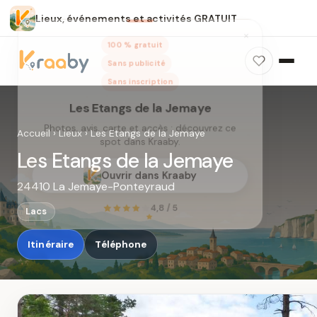
Lieux, événements et activités GRATUIT
×
100 % gratuit
Sans publicité
Sans inscription
Les Etangs de la Jemaye
Photos, avis, carte et accès : découvrez ce
Accueil
›
Lieux
›
Les Etangs de la Jemaye
spot dans Kraaby.
Les Etangs de la Jemaye
Ouvrir dans Kraaby
24410 La Jemaye-Ponteyraud
4,8 / 5
Lacs
Itinéraire
Téléphone