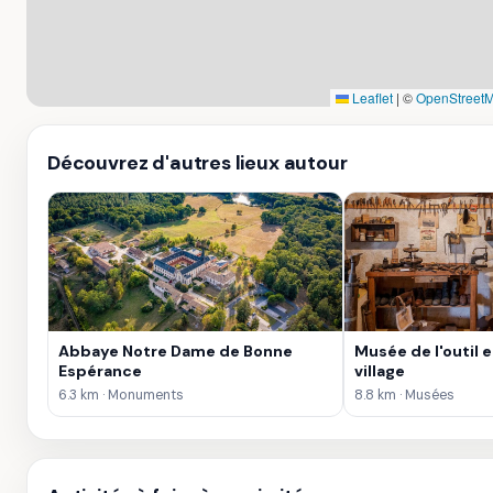
Leaflet
|
©
OpenStreetM
Découvrez d'autres lieux autour
Abbaye Notre Dame de Bonne
Musée de l'outil et
Espérance
village
6.3 km · Monuments
8.8 km · Musées