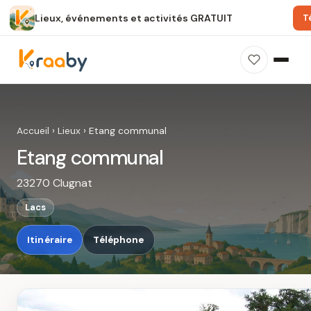
Lieux, événements et activités GRATUIT
T
×
100 % gratuit
Sans publicité
Sans inscription
Etang communal
Photos, avis, carte et accès : découvrez ce
Accueil
›
Lieux
›
Etang communal
spot dans Kraaby.
Etang communal
Ouvrir dans Kraaby
23270 Clugnat
4,8 / 5
Lacs
Itinéraire
Téléphone