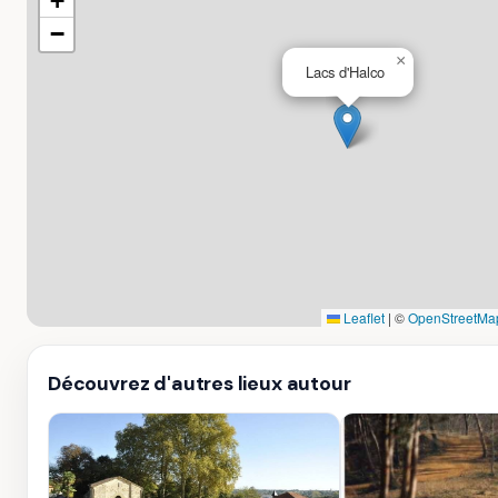
+
−
×
Lacs d'Halco
Leaflet
|
©
OpenStreetMa
Découvrez d'autres lieux autour