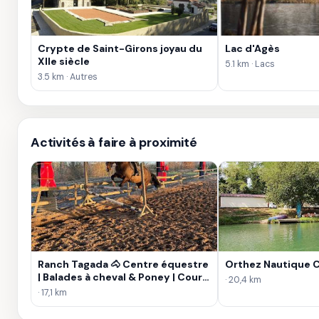
Crypte de Saint-Girons joyau du
Lac d'Agès
XIIe siècle
5.1 km · Lacs
3.5 km · Autres
Activités à faire à proximité
Ranch Tagada 🐴 Centre équestre
Orthez Nautique 
| Balades à cheval & Poney | Cours
· 20,4 km
et Stage d'équitation | Pension |
· 17,1 km
Pau Orthez Béarn