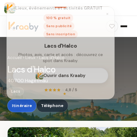
Lieux, événements et activités GRATUIT
×
100 % gratuit
Sans publicité
Sans inscription
Lacs d'Halco
Photos, avis, carte et accès : découvrez ce
Accueil
›
Lieux
›
Lacs d'Halco
spot dans Kraaby.
Lacs d'Halco
Ouvrir dans Kraaby
40700 Hagetmau
4,8 / 5
Lacs
Itinéraire
Téléphone