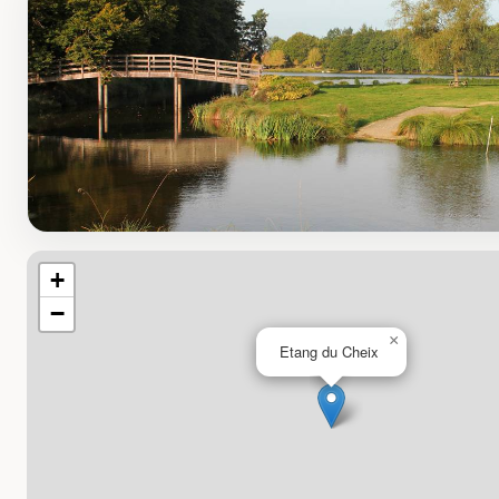
+
−
×
Etang du Cheix