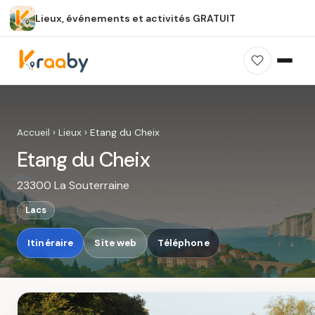
Lieux, événements et activités GRATUIT
×
100 % gratuit
Sans publicité
Sans inscription
Etang du Cheix
Photos, avis, carte et accès : découvrez ce
Accueil
›
Lieux
›
Etang du Cheix
spot dans Kraaby.
Etang du Cheix
Ouvrir dans Kraaby
23300 La Souterraine
4,8 / 5
Lacs
Itinéraire
Site web
Téléphone