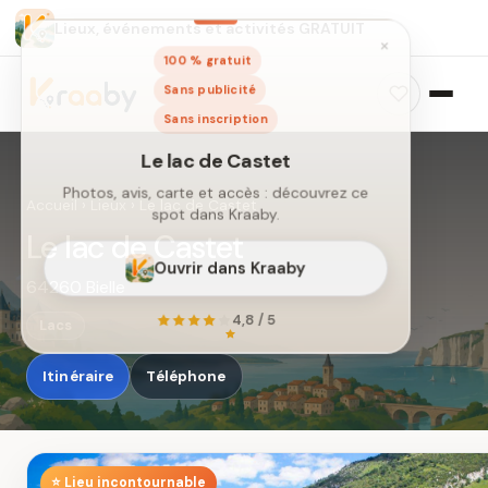
Lieux, événements et activités GRATUIT
×
100 % gratuit
Sans publicité
Sans inscription
Accueil
›
Lieux
›
Le lac de Castet
Le lac de Castet
64260 Bielle
Le lac de Castet
Photos, avis, carte et accès : découvrez ce
Lacs
spot dans Kraaby.
Itinéraire
Téléphone
Ouvrir dans Kraaby
4,8 / 5
⭐ Lieu incontournable