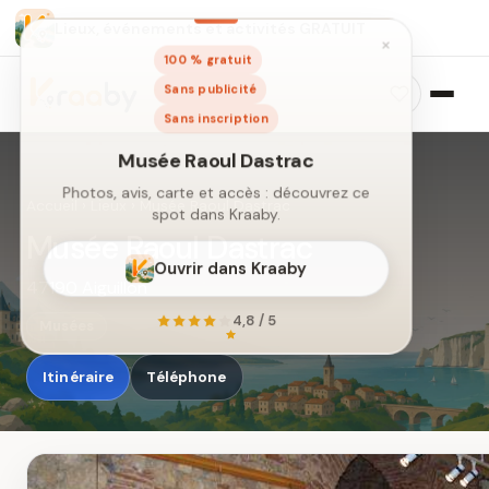
Lieux, événements et activités GRATUIT
×
100 % gratuit
Sans publicité
Sans inscription
Accueil
›
Lieux
›
Musée Raoul Dastrac
Musée Raoul Dastrac
47190 Aiguillon
Musée Raoul Dastrac
Photos, avis, carte et accès : découvrez ce
Musées
spot dans Kraaby.
Itinéraire
Téléphone
Ouvrir dans Kraaby
4,8 / 5