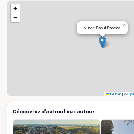
+
−
×
Musée Raoul Dastrac
Leaflet
|
©
Ope
Découvrez d'autres lieux autour