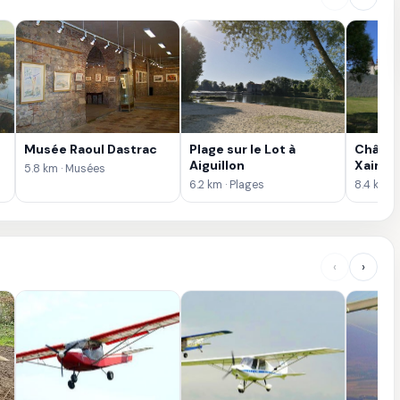
Musée Raoul Dastrac
Plage sur le Lot à
Châtea
Aiguillon
Xaintra
5.8 km · Musées
6.2 km · Plages
8.4 km ·
‹
›