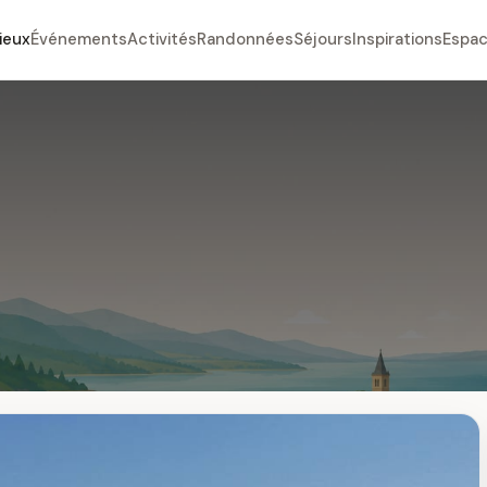
ieux
Événements
Activités
Randonnées
Séjours
Inspirations
Espac