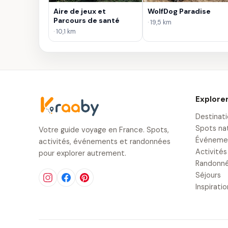
Aire de jeux et
WolfDog Paradise
Parcours de santé
· 19,5 km
· 10,1 km
Explore
Destinat
Spots na
Votre guide voyage en France. Spots,
Événeme
activités, événements et randonnées
Activités
pour explorer autrement.
Randonn
Séjours
Inspirati