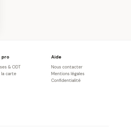
ion au Pilotage
Baptême en
à Marmande
Hélicoptère à Agen
m
· 25,5 km
 pro
Aide
ises & ODT
Nous contacter
 la carte
Mentions légales
Confidentialité