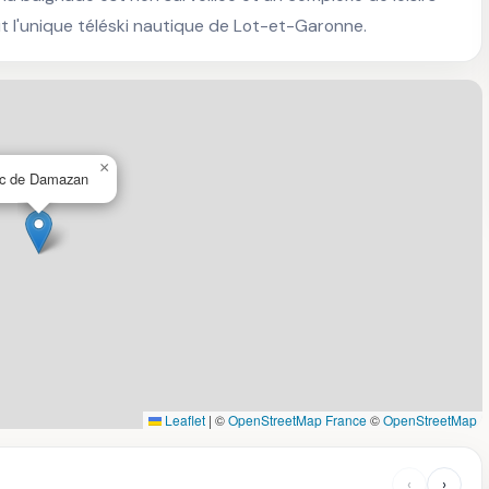
rtout l'unique téléski nautique de Lot-et-Garonne.
×
c de Damazan
Leaflet
|
©
OpenStreetMap France
©
OpenStreetMap
‹
›