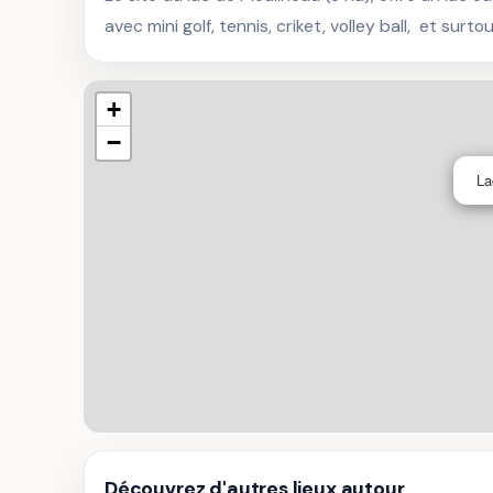
avec mini golf, tennis, criket, volley ball,  et su
+
−
La
Découvrez d'autres lieux autour