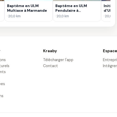
Baptême en ULM
Baptême en ULM
Initiat
Multiaxe à Marmande
Pendulaire à
d'ULM 
Marmande
· 20,0 km
· 20,0 km
· 20,0 k
r
Kraaby
Espace
ions
Télécharger l'app
Entrepr
turels
Contact
Intégrer
nts
ées
ons