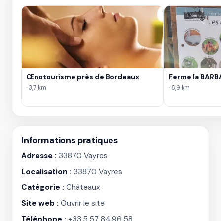
Œnotourisme près de Bordeaux
Ferme la BARB
· 3,7 km
· 6,9 km
Informations pratiques
Adresse :
33870 Vayres
Localisation :
33870 Vayres
Catégorie :
Châteaux
Site web :
Ouvrir le site
Téléphone :
+33 5 57 84 96 58