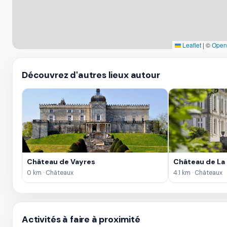
Leaflet
|
©
Open
Découvrez d'autres lieux autour
Château de Vayres
Château de La
0 km · Châteaux
4.1 km · Châteaux
Activités à faire à proximité