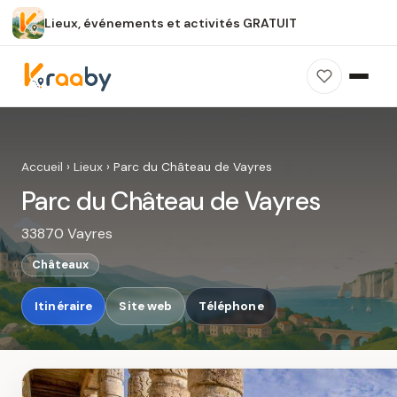
Lieux, événements et activités GRATUIT
×
100 % gratuit
Sans publicité
Sans inscription
Parc du Château de Vayres
Photos, avis, carte et accès : découvrez ce
Accueil
›
Lieux
›
Parc du Château de Vayres
spot dans Kraaby.
Parc du Château de Vayres
Ouvrir dans Kraaby
33870 Vayres
4,8 / 5
Châteaux
Itinéraire
Site web
Téléphone