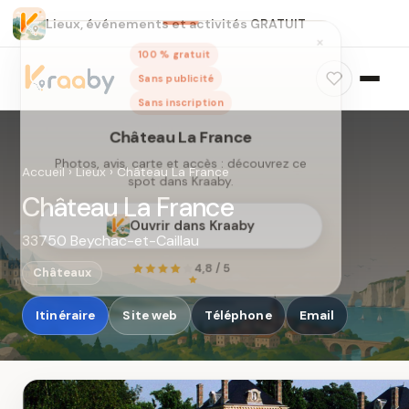
Lieux, événements et activités GRATUIT
×
100 % gratuit
Sans publicité
Sans inscription
Accueil
›
Lieux
›
Château La France
Château La France
33750 Beychac-et-Caillau
Château La France
Photos, avis, carte et accès : découvrez ce
Châteaux
spot dans Kraaby.
Itinéraire
Site web
Téléphone
Email
Ouvrir dans Kraaby
4,8 / 5