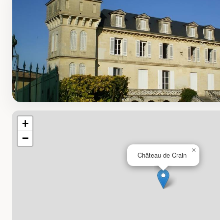
+
−
×
Château de Crain