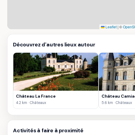
Leaflet
|
©
OpenSt
Découvrez d'autres lieux autour
Château La France
Château Camia
4.2 km · Châteaux
5.6 km · Châteaux
Activités à faire à proximité