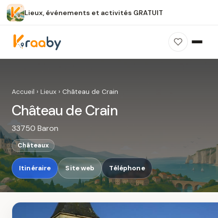
Lieux, événements et activités GRATUIT
×
100 % gratuit
Sans publicité
Sans inscription
Château de Crain
Photos, avis, carte et accès : découvrez ce
Accueil
›
Lieux
›
Château de Crain
spot dans Kraaby.
Château de Crain
Ouvrir dans Kraaby
33750 Baron
4,8 / 5
Châteaux
Itinéraire
Site web
Téléphone