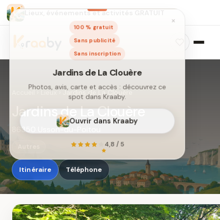
Lieux, événements et activités GRATUIT
×
100 % gratuit
Sans publicité
Sans inscription
Accueil
›
Lieux
›
Jardins de La Clouère
Jardins de La Clouère
86350 Usson-du-Poitou
Jardins de La Clouère
Photos, avis, carte et accès : découvrez ce
Autres
spot dans Kraaby.
Itinéraire
Téléphone
Ouvrir dans Kraaby
4,8 / 5