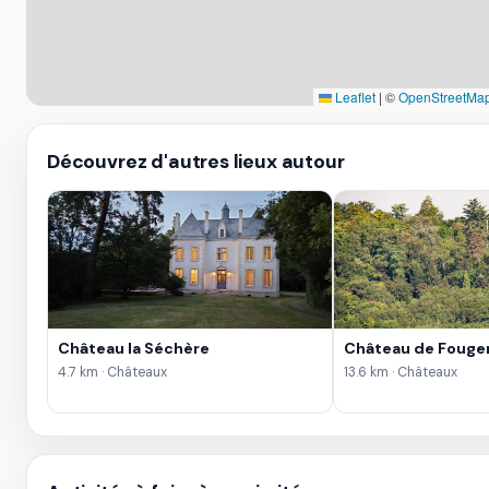
Leaflet
|
©
OpenStreetMap
Découvrez d'autres lieux autour
Château la Séchère
Château de Fouge
4.7 km · Châteaux
13.6 km · Châteaux