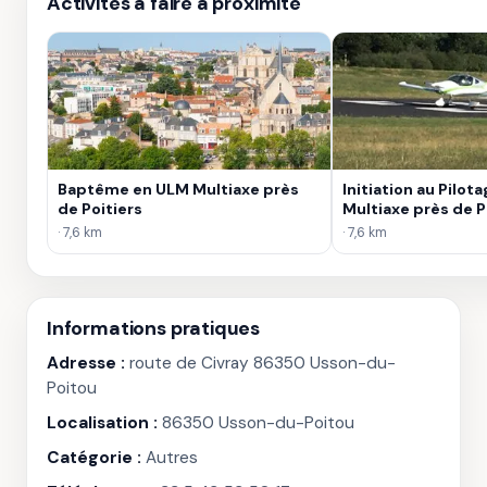
Activités à faire à proximité
Baptême en ULM Multiaxe près
Initiation au Pilot
de Poitiers
Multiaxe près de P
· 7,6 km
· 7,6 km
Informations pratiques
Adresse :
route de Civray 86350 Usson-du-
Poitou
Localisation :
86350 Usson-du-Poitou
Catégorie :
Autres