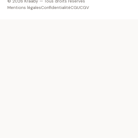
© 2026 Kraaby — Tous droits réservés
Mentions légales
Confidentialité
CGU
CGV