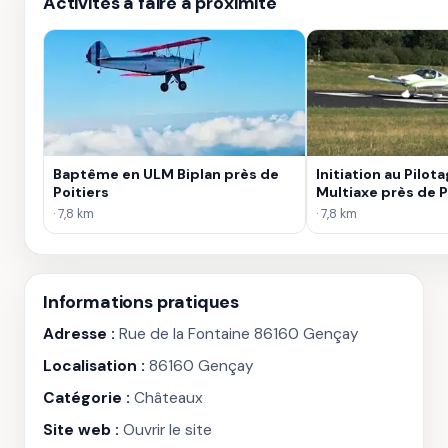
Activités à faire à proximité
Baptême en ULM Biplan près de
Initiation au Pilot
Poitiers
Multiaxe près de P
· 7,8 km
· 7,8 km
Informations pratiques
Adresse :
Rue de la Fontaine 86160 Gençay
Localisation :
86160 Gençay
Catégorie :
Châteaux
Site web :
Ouvrir le site