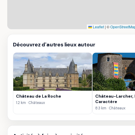
Leaflet
|
©
OpenStreetMa
Découvrez d'autres lieux autour
Château de La Roche
Château-Larcher, 
Caractère
1.2 km · Châteaux
8.3 km · Châteaux