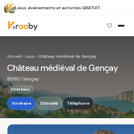
Lieux, événements et activités GRATUIT
×
100 % gratuit
Sans publicité
Sans inscription
Château médiéval de Gençay
Photos, avis, carte et accès : découvrez ce
Accueil
›
Lieux
›
Château médiéval de Gençay
spot dans Kraaby.
Château médiéval de Gençay
Ouvrir dans Kraaby
86160 Gençay
4,8 / 5
Châteaux
Itinéraire
Site web
Téléphone