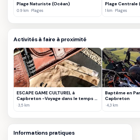
Plage Naturiste (Océan)
Plage Centrale
0.9 km · Plages
1 km · Plages
Activités à faire à proximité
ESCAPE GAME CULTUREL à
Baptême en Pa
Capbreton -Voyage dans le temps -
Capbreton
Activité à capbreton
· 3,5 km
· 4,3 km
Informations pratiques