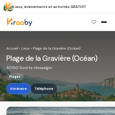
Lieux, événements et activités GRATUIT
×
100 % gratuit
Sans publicité
Sans inscription
Plage de la Gravière (Océan)
Photos, avis, carte et accès : découvrez ce
Accueil
›
Lieux
›
Plage de la Gravière (Océan)
spot dans Kraaby.
Plage de la Gravière (Océan)
Ouvrir dans Kraaby
40150 Soorts-Hossegor
4,8 / 5
Plages
Itinéraire
Téléphone