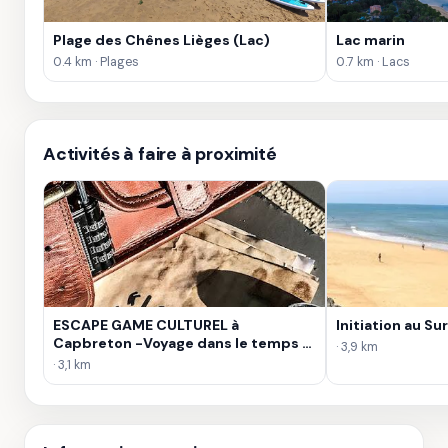
Plage des Chênes Lièges (Lac)
Lac marin
0.4 km · Plages
0.7 km · Lacs
Activités à faire à proximité
ESCAPE GAME CULTUREL à
Initiation au Su
Capbreton -Voyage dans le temps -
· 3,9 km
Activité à capbreton
· 3,1 km