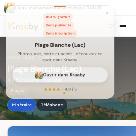
Lieux, événements et activités GRATUIT
×
100 % gratuit
Sans publicité
Sans inscription
Accueil
›
Lieux
›
Plage Blanche (Lac)
Plage Blanche (Lac)
40150 Soorts-Hossegor
Plage Blanche (Lac)
Photos, avis, carte et accès : découvrez ce
Plages
spot dans Kraaby.
Itinéraire
Téléphone
Ouvrir dans Kraaby
4,8 / 5