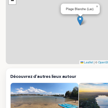
−
×
Plage Blanche (Lac)
Leaflet
|
©
OpenSt
Découvrez d'autres lieux autour