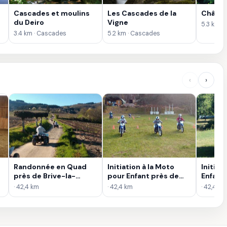
Cascades et moulins
Les Cascades de la
Châtea
du Deiro
Vigne
5.3 km ·
3.4 km · Cascades
5.2 km · Cascades
‹
›
Randonnée en Quad
Initiation à la Moto
Initiat
près de Brive-la-
pour Enfant près de
Enfant 
Gaillarde
Brive-la-Gaillarde
la-Gail
· 42,4 km
· 42,4 km
· 42,4 km