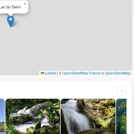
×
Lac du Deiro
Leaflet
|
©
OpenStreetMap France
©
OpenStreetMap
‹
›