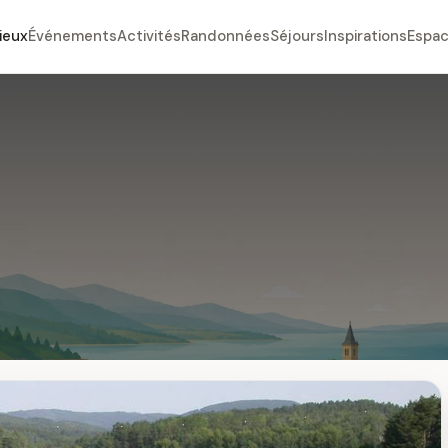
ieux
Événements
Activités
Randonnées
Séjours
Inspirations
Espac