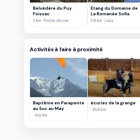
Belvédère du Puy
Etang du Domaine de
Foissac
La Romanée Sofia
2 km · Points de vue
2.8 km · Lacs
Activités à faire à proximité
Baptême en Parapente
écuries de la grange
au Suc au May
· 39,8 km
· 14,6 km