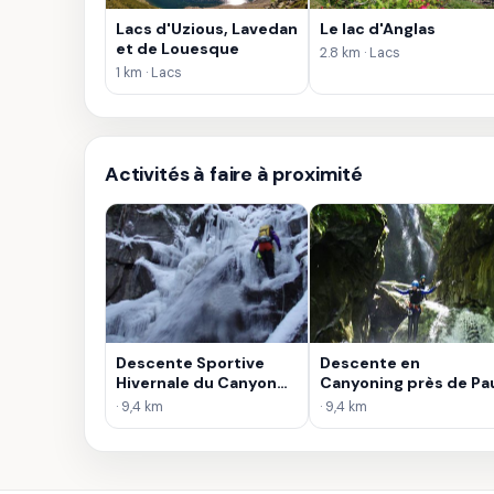
Lacs d'Uzious, Lavedan
Le lac d'Anglas
et de Louesque
2.8 km · Lacs
1 km · Lacs
Activités à faire à proximité
Descente Sportive
Descente en
Hivernale du Canyon
Canyoning près de Pa
de Gourzy
· 9,4 km
· 9,4 km