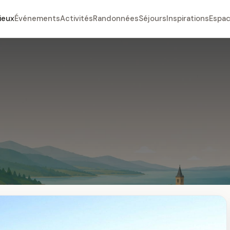
ieux
Événements
Activités
Randonnées
Séjours
Inspirations
Espac