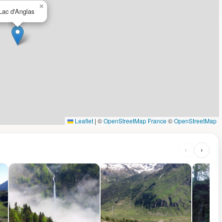
×
Lac d'Anglas
Leaflet
|
©
OpenStreetMap France
©
OpenStreetMap
‹
›