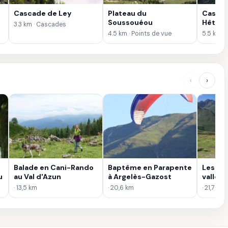
Cascade de Ley
Plateau du
Cascad
Soussouéou
Hêtre
3.3 km · Cascades
4.5 km · Points de vue
5.5 km ·
‹
›
Balade en Cani-Rando
Baptême en Parapente
Les La
u
au Val d'Azun
à Argelès-Gazost
vallées
· 13,5 km
· 20,6 km
· 21,7 km