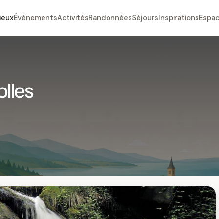
ieux
Événements
Activités
Randonnées
Séjours
Inspirations
Espac
lles