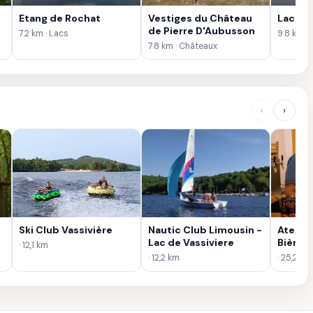
s
Etang de Rochat
Vestiges du Château
Lac de 
de Pierre D'Aubusson
7.2 km · Lacs
9.8 km ·
7.8 km · Châteaux
‹
›
Ski Club Vassivière
Nautic Club Limousin -
Atelier
Lac de Vassiviere
Bière 
· 12,1 km
· 12,2 km
· 25,2 km