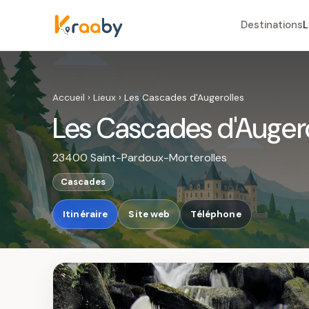
Destinations
L
Accueil
›
Lieux
›
Les Cascades d'Augerolles
Les Cascades d'Augero
23400 Saint-Pardoux-Morterolles
Cascades
Itinéraire
Site web
Téléphone