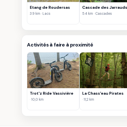
Etang de Roudersas
Cascade des Jarraud
3.9 km · Lacs
5.4 km · Cascades
Activités à faire à proximité
Trot'z Ride Vassivière
La Chass'eau Pirates
· 10,0 km
· 11,2 km