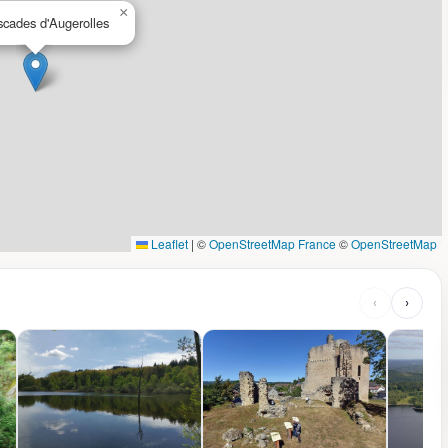
×
cades d'Augerolles
Leaflet
|
©
OpenStreetMap France
©
OpenStreetMap
‹
›