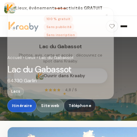
Lieux, événements et activités GRATUIT
×
100 % gratuit
Sans publicité
Sans inscription
Lac du Gabassot
Photos, avis, carte et accès : découvrez ce
Accueil
›
Lieux
›
Lac du Gabassot
spot dans Kraaby.
Lac du Gabassot
Ouvrir dans Kraaby
64330 Garlin
4,8 / 5
Lacs
Itinéraire
Site web
Téléphone