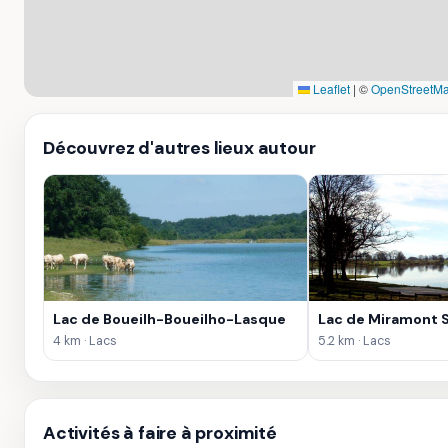
Leaflet
|
©
OpenStreetMa
Découvrez d'autres lieux autour
Lac de Boueilh-Boueilho-Lasque
Lac de Miramont 
4 km · Lacs
5.2 km · Lacs
Activités à faire à proximité