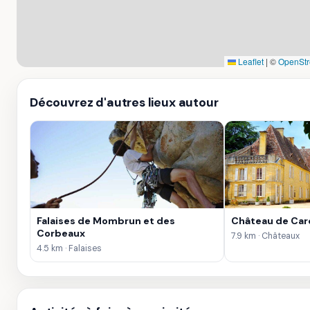
Leaflet
|
©
OpenStr
Découvrez d'autres lieux autour
Falaises de Mombrun et des
Château de Car
Corbeaux
7.9 km · Châteaux
4.5 km · Falaises