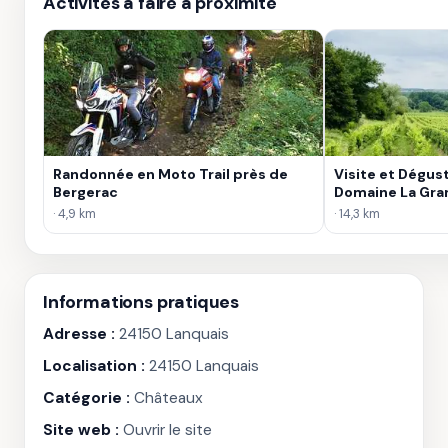
Activités à faire à proximité
Randonnée en Moto Trail près de
Visite et Dégust
Bergerac
Domaine La Gra
· 4,9 km
· 14,3 km
Informations pratiques
Adresse :
24150 Lanquais
Localisation :
24150 Lanquais
Catégorie :
Châteaux
Site web :
Ouvrir le site