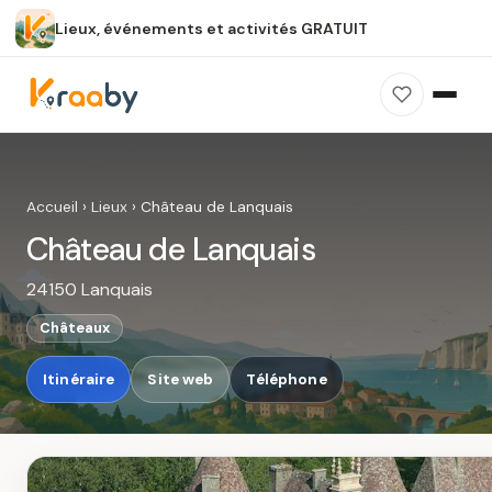
Lieux, événements et activités GRATUIT
×
100 % gratuit
Sans publicité
Sans inscription
Château de Lanquais
Photos, avis, carte et accès : découvrez ce
Accueil
›
Lieux
›
Château de Lanquais
spot dans Kraaby.
Château de Lanquais
Ouvrir dans Kraaby
24150 Lanquais
4,8 / 5
Châteaux
Itinéraire
Site web
Téléphone