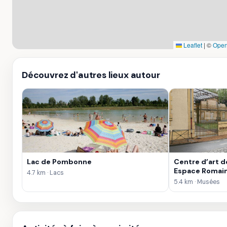
Leaflet
|
©
Open
Découvrez d'autres lieux autour
Lac de Pombonne
Centre d’art d
Espace Romain
4.7 km · Lacs
5.4 km · Musées