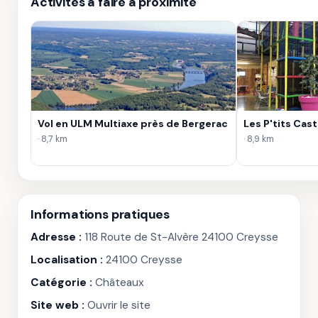
Activités à faire à proximité
Vol en ULM Multiaxe près de Bergerac
Les P'tits Cas
· 8,7 km
· 8,9 km
Informations pratiques
Adresse :
118 Route de St-Alvère 24100 Creysse
Localisation :
24100 Creysse
Catégorie :
Châteaux
Site web :
Ouvrir le site