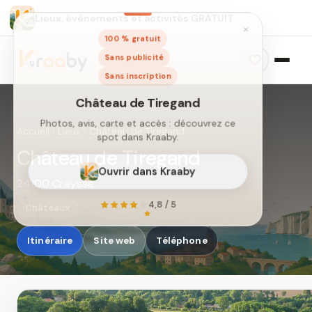
Lieux, événements et activités GRATUIT
×
100 % gratuit
Sans publicité
Sans inscription
Accueil
›
Lieux
›
Château de Tiregand
Château de Tiregand
24100 Creysse
Château de Tiregand
Photos, avis, carte et accès : découvrez ce
Châteaux
spot dans Kraaby.
Itinéraire
Site web
Téléphone
Ouvrir dans Kraaby
4,8 / 5