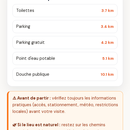
Toilettes
3.7 km
Parking
3.4 km
Parking gratuit
4.2 km
Point d'eau potable
5.1 km
Douche publique
10.1 km
⚠️ Avant de partir :
vérifiez toujours les informations
pratiques (accès, stationnement, météo, restrictions
locales) avant votre visite.
🌿 Si le lieu est naturel :
restez sur les chemins