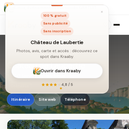
Lieux, événements et activités GRATUIT
×
100 % gratuit
Sans publicité
Sans inscription
Accueil
›
Lieux
›
Château de Laubertie
Château de Laubertie
24160 Saint-Jory-las-Bloux
Château de Laubertie
Photos, avis, carte et accès : découvrez ce
Châteaux
spot dans Kraaby.
Itinéraire
Site web
Téléphone
Ouvrir dans Kraaby
4,8 / 5