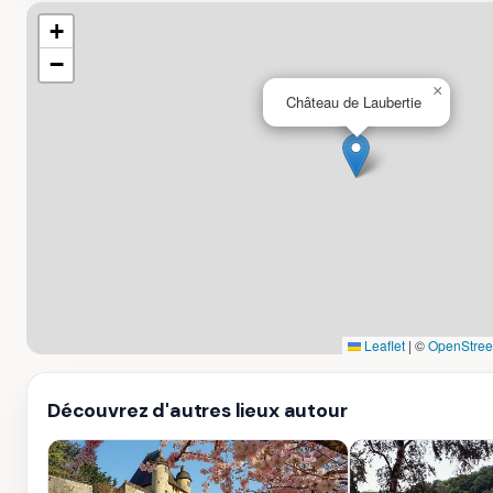
+
−
×
Château de Laubertie
Leaflet
|
©
OpenStree
Découvrez d'autres lieux autour