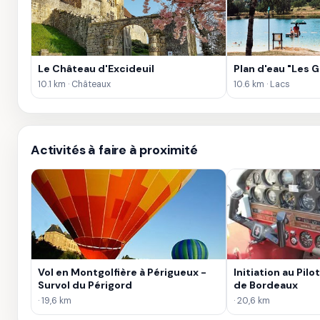
Le Château d'Excideuil
Plan d'eau "Les G
10.1 km · Châteaux
10.6 km · Lacs
Activités à faire à proximité
Vol en Montgolfière à Périgueux -
Initiation au Pil
Survol du Périgord
de Bordeaux
· 19,6 km
· 20,6 km