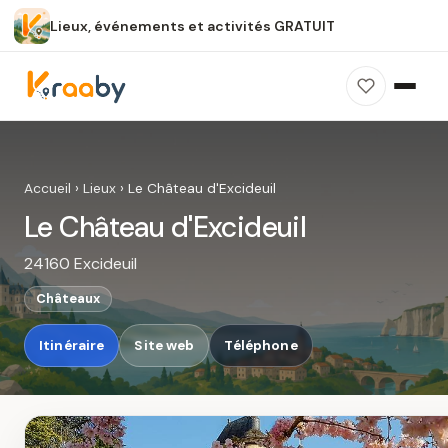
Lieux, événements et activités GRATUIT
×
100 % gratuit
Sans publicité
Sans inscription
Le Château d'Excideuil
Photos, avis, carte et accès : découvrez ce
Accueil
›
Lieux
›
Le Château d'Excideuil
spot dans Kraaby.
Le Château d'Excideuil
Ouvrir dans Kraaby
24160 Excideuil
4,8 / 5
Châteaux
Itinéraire
Site web
Téléphone