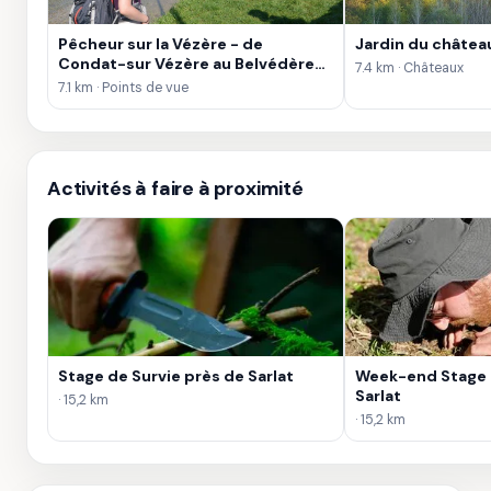
Pêcheur sur la Vézère - de
Jardin du châtea
Condat-sur Vézère au Belvédère
7.4 km · Châteaux
de l'Escaleyrou
7.1 km · Points de vue
Activités à faire à proximité
Stage de Survie près de Sarlat
Week-end Stage d
Sarlat
· 15,2 km
· 15,2 km