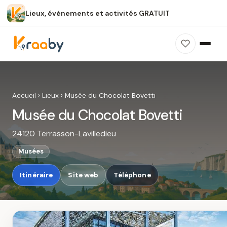
Lieux, événements et activités GRATUIT
×
100 % gratuit
Sans publicité
Sans inscription
Musée du Chocolat Bovetti
Photos, avis, carte et accès : découvrez ce
Accueil
›
Lieux
›
Musée du Chocolat Bovetti
spot dans Kraaby.
Musée du Chocolat Bovetti
Ouvrir dans Kraaby
24120 Terrasson-Lavilledieu
4,8 / 5
Musées
Itinéraire
Site web
Téléphone