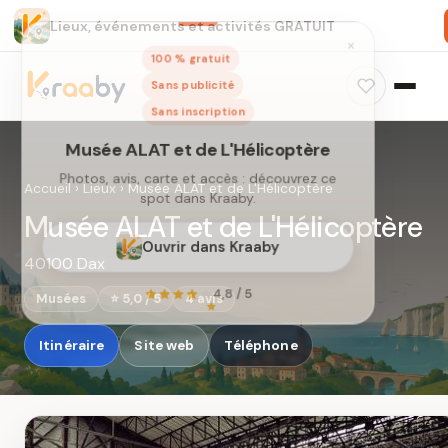
Lieux, événements et activités GRATUIT
×
100 % gratuit
Sans publicité
Sans inscription
Musée ALAT et de L'Hélicoptère
Photos, avis, carte et accès : découvrez ce
Accueil
›
Lieux
›
Musée ALAT et de L'Hélicoptère
spot dans Kraaby.
Musée ALAT et de L'Hélicoptère
Ouvrir dans Kraaby
40100 Dax
4,8 / 5
Musées
⭐ 5,0 / 5
4 avis
Itinéraire
Site web
Téléphone