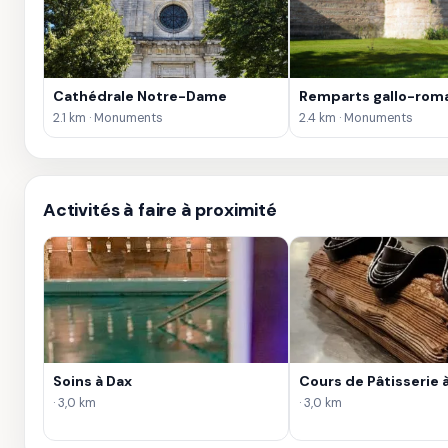
Cathédrale Notre-Dame
Remparts gallo-rom
2.1 km · Monuments
2.4 km · Monuments
Activités à faire à proximité
Soins à Dax
Cours de Pâtisserie 
· 3,0 km
· 3,0 km