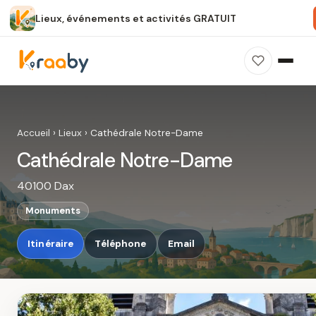
Lieux, événements et activités GRATUIT
×
100 % gratuit
Sans publicité
Sans inscription
Cathédrale Notre-Dame
Photos, avis, carte et accès : découvrez ce
Accueil
›
Lieux
›
Cathédrale Notre-Dame
spot dans Kraaby.
Cathédrale Notre-Dame
Ouvrir dans Kraaby
40100 Dax
4,8 / 5
Monuments
Itinéraire
Téléphone
Email