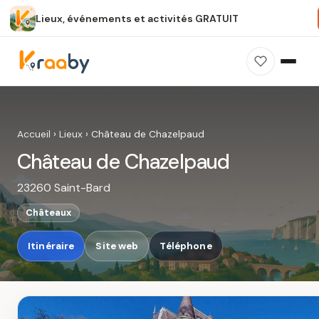
Lieux, événements et activités GRATUIT
×
100 % gratuit
Sans publicité
Sans inscription
Château de Chazelpaud
Photos, avis, carte et accès : découvrez ce
Accueil
›
Lieux
›
Château de Chazelpaud
spot dans Kraaby.
Château de Chazelpaud
Ouvrir dans Kraaby
23260 Saint-Bard
4,8 / 5
Châteaux
Itinéraire
Site web
Téléphone