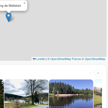
×
ng de Malleteix
Leaflet
|
©
OpenStreetMap France
©
OpenStreetMap
‹
›