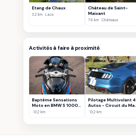
Etang de Chaux
Château de Saint-
Maixant
3.2 km · Lacs
7.6 km · Châteaux
Activités à faire à proximité
Baptême Sensations
Pilotage Multivolant 4
Moto en BMW S 1000
Autos - Circuit du Ma
RR - Circuit du Mas du
du Clos
· 13,2 km
· 13,2 km
Clos