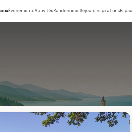
ieux
Événements
Activités
Randonnées
Séjours
Inspirations
Espac