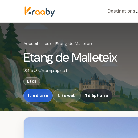
Destinations
L
Accueil
›
Lieux
›
Etang de Malleteix
Etang de Malleteix
23190 Champagnat
Lacs
Itinéraire
Site web
Téléphone