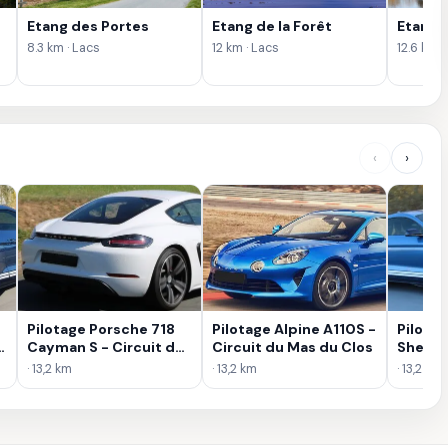
Etang des Portes
Etang de la Forêt
Etang 
8.3 km · Lacs
12 km · Lacs
12.6 km ·
‹
›
Pilotage Porsche 718
Pilotage Alpine A110S -
Pilota
s
Cayman S - Circuit du
Circuit du Mas du Clos
Shelby
Mas du Clos
Circui
· 13,2 km
· 13,2 km
· 13,2 km