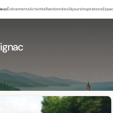
ieux
Événements
Activités
Randonnées
Séjours
Inspirations
Espac
eignac