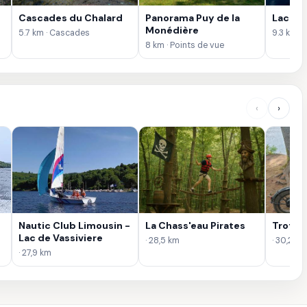
Cascades du Chalard
Panorama Puy de la
Lac de
Monédière
5.7 km · Cascades
9.3 km · 
8 km · Points de vue
‹
›
Nautic Club Limousin -
La Chass'eau Pirates
Trot'z 
Lac de Vassiviere
· 28,5 km
· 30,2 km
· 27,9 km