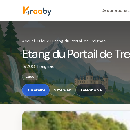
Destinations
L
Accueil
›
Lieux
›
Etang du Portail de Treignac
Etang du Portail de Tr
19260 Treignac
Lacs
Itinéraire
Site web
Téléphone