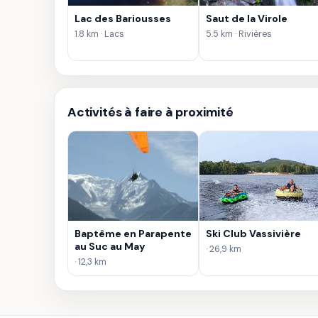
Lac des Bariousses
Saut de la Virole
1.8 km · Lacs
5.5 km · Rivières
Activités à faire à proximité
Baptême en Parapente
Ski Club Vassivière
au Suc au May
· 26,9 km
· 12,3 km