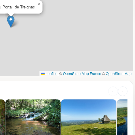
×
 Portail de Treignac
Leaflet
|
©
OpenStreetMap France
©
OpenStreetMap
‹
›