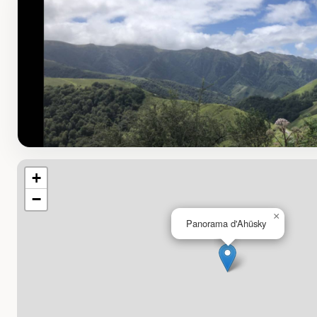
+
−
×
Panorama d'Ahüsky