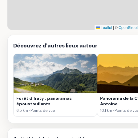
Leaflet
|
©
OpenStree
Découvrez d'autres lieux autour
Forêt d'Iraty : panoramas
Panorama de la C
époustouflants
Antoine
6.5 km · Points de vue
10.1 km · Points de vu