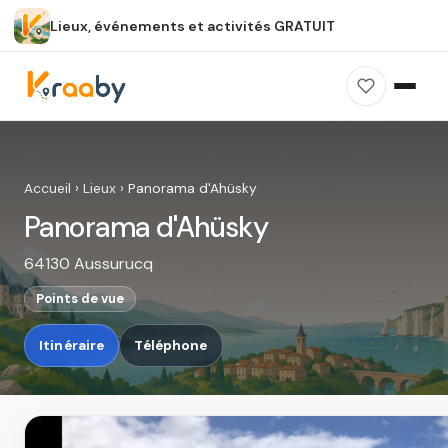
Lieux, événements et activités GRATUIT
×
100 % gratuit
Sans publicité
Sans inscription
Panorama d'Ahüsky
Photos, avis, carte et accès : découvrez ce
Accueil
›
Lieux
›
Panorama d'Ahüsky
spot dans Kraaby.
Panorama d'Ahüsky
Ouvrir dans Kraaby
64130 Aussurucq
4,8 / 5
Points de vue
Itinéraire
Téléphone