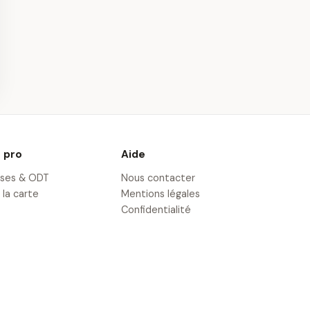
me en
Saut en Parachute
tère à Sarlat -
Tandem à Sarlat
Vallée des
· 8,6 km
aux
 pro
Aide
ises & ODT
Nous contacter
 la carte
Mentions légales
Confidentialité