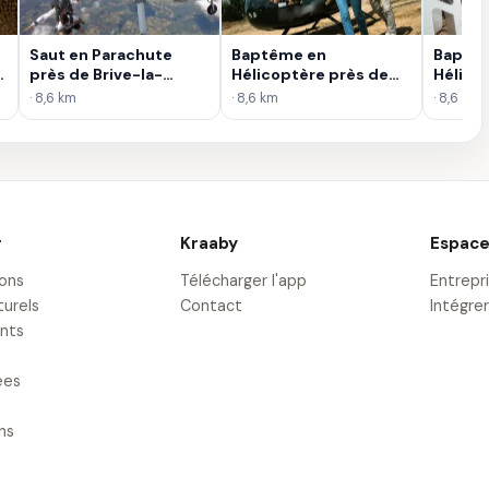
Saut en Parachute
Baptême en
Baptê
près de Brive-la-
Hélicoptère près de
Hélicop
Gaillarde
Cahors
Survol 
· 8,6 km
· 8,6 km
· 8,6 km
Châte
r
Kraaby
Espace
ions
Télécharger l'app
Entrepr
turels
Contact
Intégrer
nts
ées
ons