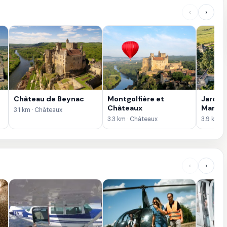
‹
›
Château de Beynac
Montgolfière et
Jardin
Châteaux
Marque
3.1 km · Châteaux
Belvéd
3.3 km · Châteaux
3.9 km · 
Dordo
‹
›