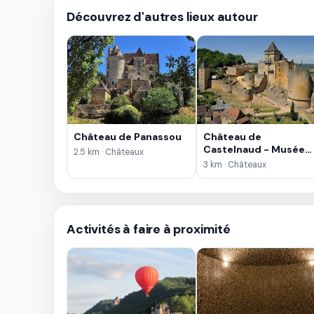
Découvrez d'autres lieux autour
Château de Panassou
Château de
Castelnaud - Musée
2.5 km · Châteaux
de la Guerre au Moyen
3 km · Châteaux
Age
Activités à faire à proximité