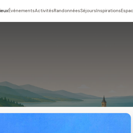
ieux
Événements
Activités
Randonnées
Séjours
Inspirations
Espac