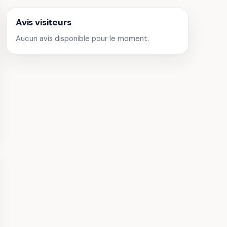
Avis visiteurs
Aucun avis disponible pour le moment.
s de
yssac -
ère de la
Points de vue
gne