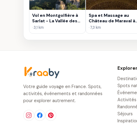
Vol en Montgolfière à
Spa et Massage au
Sarlat - La Vallée des
Château de Maraval à
châteaux
Cénac-et-Saint-
· 3,1 km
· 7,3 km
Julien
Explore
Destinat
Spots na
Votre guide voyage en France. Spots,
Événeme
activités, événements et randonnées
Activités
pour explorer autrement.
Randonn
Séjours
Inspirati