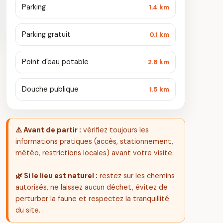
Parking
1.4 km
Parking gratuit
0.1 km
Point d'eau potable
2.8 km
Douche publique
1.5 km
⚠️ Avant de partir :
vérifiez toujours les
informations pratiques (accès, stationnement,
météo, restrictions locales) avant votre visite.
🌿 Si le lieu est naturel :
restez sur les chemins
autorisés, ne laissez aucun déchet, évitez de
perturber la faune et respectez la tranquillité
du site.