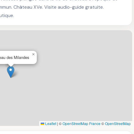
mmun. Château XVe. Visite audio-guide gratuite. 
utique.
×
eau des Milandes
Leaflet
|
©
OpenStreetMap France
©
OpenStreetMap