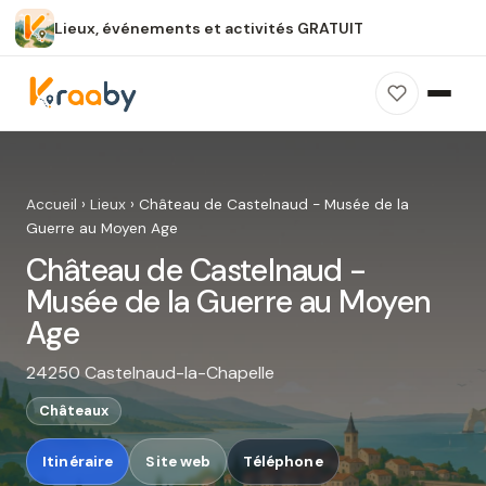
Lieux, événements et activités GRATUIT
×
100 % gratuit
Sans publicité
Sans inscription
Château de Castelnaud - Musée
de la Guerre au Moyen Age
Accueil
›
Lieux
›
Château de Castelnaud - Musée de la
Photos, avis, carte et accès : découvrez ce
Guerre au Moyen Age
spot dans Kraaby.
Château de Castelnaud -
Ouvrir dans Kraaby
Musée de la Guerre au Moyen
Age
4,8 / 5
24250 Castelnaud-la-Chapelle
Châteaux
Itinéraire
Site web
Téléphone