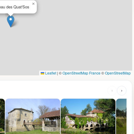
×
eau des Quat'Sos
Leaflet
|
©
OpenStreetMap France
©
OpenStreetMap
‹
›