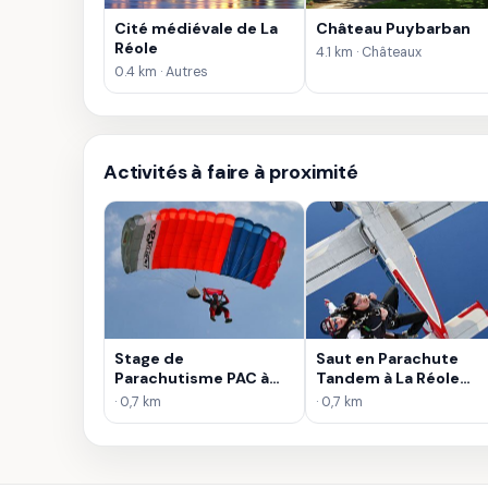
Cité médiévale de La
Château Puybarban
Réole
4.1 km · Châteaux
0.4 km · Autres
Activités à faire à proximité
Stage de
Saut en Parachute
Parachutisme PAC à
Tandem à La Réole
Bordeaux
près de Bordeaux
· 0,7 km
· 0,7 km