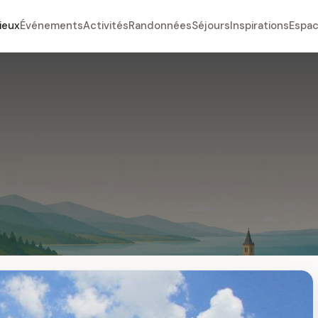
ieux
Événements
Activités
Randonnées
Séjours
Inspirations
Espac