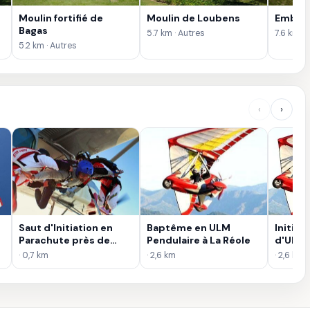
Moulin fortifié de
Moulin de Loubens
Embouc
Bagas
5.7 km · Autres
7.6 km · 
5.2 km · Autres
‹
›
Saut d'Initiation en
Baptême en ULM
Initiat
Parachute près de
Pendulaire à La Réole
d'ULM 
Bordeaux
Réole
· 0,7 km
· 2,6 km
· 2,6 km