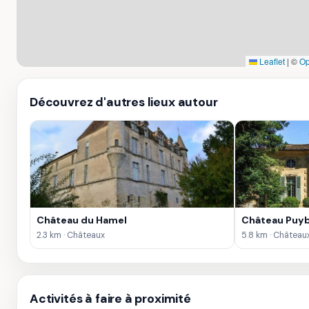
Leaflet
|
©
Op
Découvrez d'autres lieux autour
Château du Hamel
Château Puy
2.3 km · Châteaux
5.8 km · Château
Activités à faire à proximité