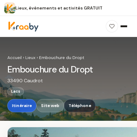
Lieux, événements et activités GRATUIT
×
100 % gratuit
Sans publicité
Sans inscription
Embouchure du Dropt
Photos, avis, carte et accès : découvrez ce
Accueil
›
Lieux
›
Embouchure du Dropt
spot dans Kraaby.
Embouchure du Dropt
Ouvrir dans Kraaby
33490 Caudrot
4,8 / 5
Lacs
Itinéraire
Site web
Téléphone