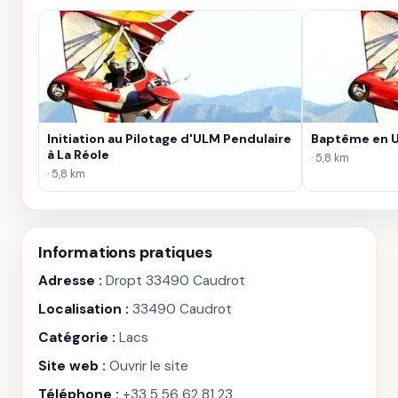
Initiation au Pilotage d'ULM Pendulaire
Baptême en U
à La Réole
· 5,8 km
· 5,8 km
Informations pratiques
Adresse :
Dropt 33490 Caudrot
Localisation :
33490 Caudrot
Catégorie :
Lacs
Site web :
Ouvrir le site
Téléphone :
+33 5 56 62 81 23