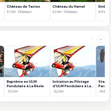
Château de Tastes
Château du Hamel
Embouc
5.7 km · Châteaux
6.2 km · Châteaux
6.5 km ·
‹
›
Baptême en ULM
Initiation au Pilotage
Stage 
Pendulaire à La Réole
d'ULM Pendulaire à La
Parach
Réole
Bordea
· 12,2 km
· 12,2 km
· 14,4 km