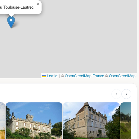
×
u Toulouse-Lautrec
Leaflet
|
©
OpenStreetMap France
©
OpenStreetMap
‹
›