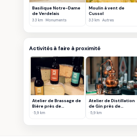
Basilique Notre-Dame
Moulin à vent de
de Verdelais
Cussol
3.3 km · Monuments
3.3 km · Autres
Activités à faire à proximité
Atelier de Brassage de
Atelier de Distillation
Bière près de
de Gin près de
Bordeaux
Bordeaux
· 5,9 km
· 5,9 km