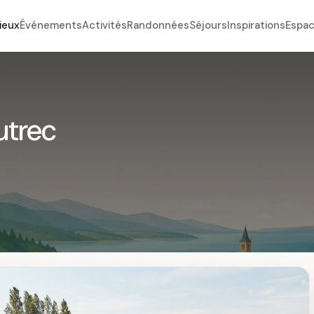
ieux
Événements
Activités
Randonnées
Séjours
Inspirations
Espac
utrec