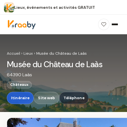
Lieux, événements et activités GRATUIT
×
100 % gratuit
Sans publicité
Sans inscription
Musée du Château de Laàs
Photos, avis, carte et accès : découvrez ce
Accueil
›
Lieux
›
Musée du Château de Laàs
spot dans Kraaby.
Musée du Château de Laàs
Ouvrir dans Kraaby
64390 Laàs
4,8 / 5
Châteaux
Itinéraire
Site web
Téléphone