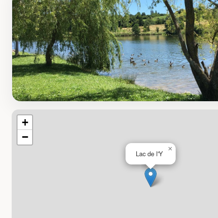
+
−
×
Lac de l'Y