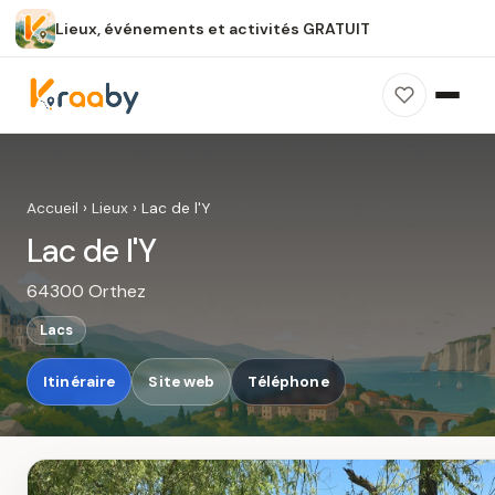
Lieux, événements et activités GRATUIT
×
100 % gratuit
Sans publicité
Sans inscription
Lac de l'Y
Photos, avis, carte et accès : découvrez ce
Accueil
›
Lieux
›
Lac de l'Y
spot dans Kraaby.
Lac de l'Y
Ouvrir dans Kraaby
64300 Orthez
4,8 / 5
Lacs
Itinéraire
Site web
Téléphone