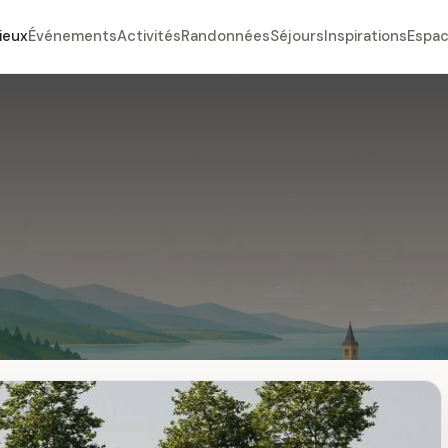
ieux
Événements
Activités
Randonnées
Séjours
Inspirations
Espac