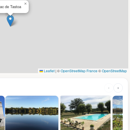
×
ac de Tastoa
Leaflet
|
©
OpenStreetMap France
©
OpenStreetMap
‹
›