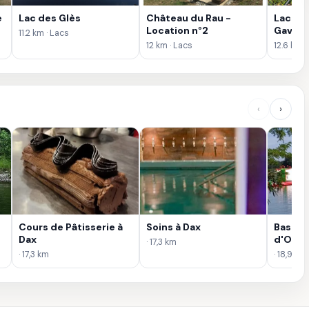
e
Lac des Glès
Château du Rau -
Lac de 
Location n°2
Gave
11.2 km · Lacs
12 km · Lacs
12.6 km ·
‹
›
Cours de Pâtisserie à
Soins à Dax
Base de
Dax
d'Orth
· 17,3 km
· 17,3 km
· 18,9 km