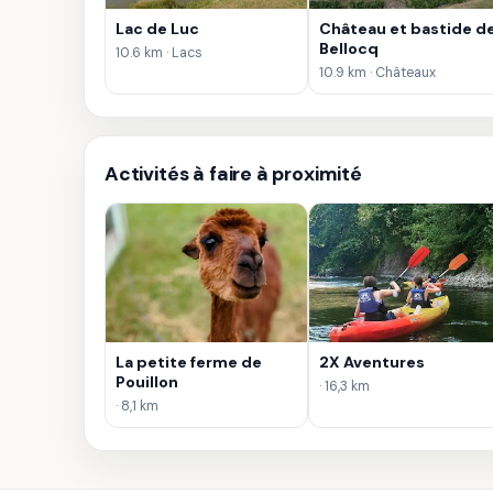
Lac de Luc
Château et bastide d
Bellocq
10.6 km · Lacs
10.9 km · Châteaux
Activités à faire à proximité
La petite ferme de
2X Aventures
Pouillon
· 16,3 km
· 8,1 km