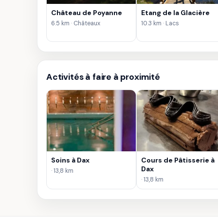
Château de Poyanne
Etang de la Glacière
6.5 km · Châteaux
10.3 km · Lacs
Activités à faire à proximité
Soins à Dax
Cours de Pâtisserie à
Dax
· 13,8 km
· 13,8 km