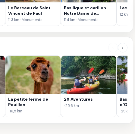
Le Berceau de Saint
Basilique et carillon
Lac de
Vincent de Paul
Notre Dame de
12 km · L
Buglose
11.3 km · Monuments
11.4 km · Monuments
‹
›
La petite ferme de
2X Aventures
Base de
Pouillon
d'Orth
· 25,6 km
· 16,5 km
· 29,3 km