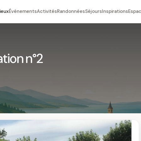
ieux
Événements
Activités
Randonnées
Séjours
Inspirations
Espac
tion n°2