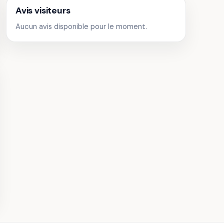
Avis visiteurs
 Tastoa
acs
Aucun avis disponible pour le moment.
 Loisirs
Bouée tractée & Ski
ez-Biron
nautique ORTHEZ
· 29,3 km