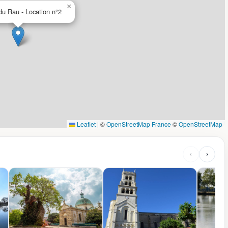
×
u Rau - Location n°2
Leaflet
|
©
OpenStreetMap France
©
OpenStreetMap
‹
›