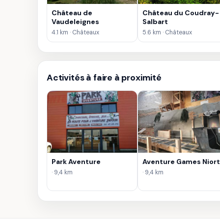
Château de
Château du Coudray-
Vaudeleignes
Salbart
4.1 km · Châteaux
5.6 km · Châteaux
Activités à faire à proximité
Park Aventure
Aventure Games Niort
· 9,4 km
· 9,4 km