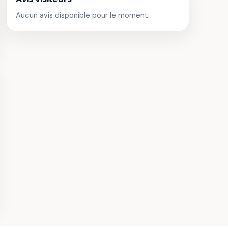
 de Saint-
Aucun avis disponible pour le moment.
t-l'École
· Monuments
n Parachute
Saut Parachute en
 à Niort
Tandem près de Tours
· 14,0 km