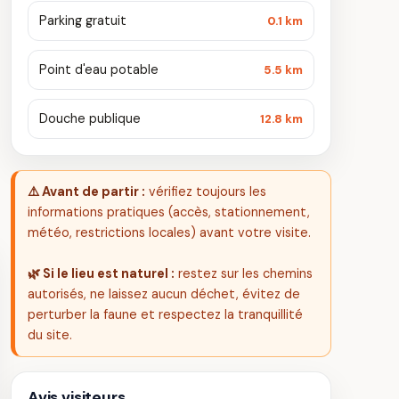
Parking gratuit
0.1 km
Point d'eau potable
5.5 km
Douche publique
12.8 km
⚠️ Avant de partir :
vérifiez toujours les
informations pratiques (accès, stationnement,
météo, restrictions locales) avant votre visite.
🌿 Si le lieu est naturel :
restez sur les chemins
autorisés, ne laissez aucun déchet, évitez de
perturber la faune et respectez la tranquillité
du site.
Avis visiteurs