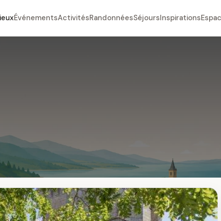
ieux
Événements
Activités
Randonnées
Séjours
Inspirations
Espac