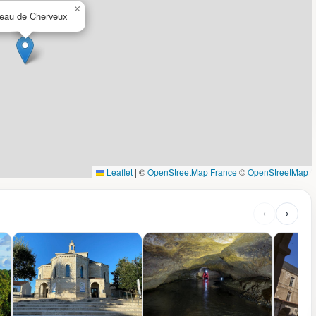
×
eau de Cherveux
Leaflet
|
©
OpenStreetMap France
©
OpenStreetMap
‹
›