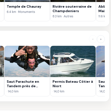
Temple de Chauray
Rivière souterraine de
Abbaye
Champdeniers
Maixen
6.4 km · Monuments
8.3 km · Autres
11.6 km 
‹
›
Saut Parachute en
Permis Bateau Côtier à
Saut e
Tandem près de
Niort
Tandem
Poitiers
· 14,0 km
· 14,0 km
· 14,0 km