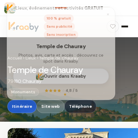
Lieux, événements et activités GRATUIT
×
100 % gratuit
Sans publicité
Sans inscription
Temple de Chauray
Photos, avis, carte et accès : découvrez ce
Accueil
›
Lieux
›
Temple de Chauray
spot dans Kraaby.
Temple de Chauray
Ouvrir dans Kraaby
79180 Chauray
4,8 / 5
Monuments
Itinéraire
Site web
Téléphone