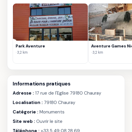
Park Aventure
Aventure Games Ni
· 3,2 km
· 3,2 km
Informations pratiques
Adresse :
17 rue de l'Eglise 79180 Chauray
Localisation :
79180 Chauray
Catégorie :
Monuments
Site web :
Ouvrir le site
Téléphone :
+33 5 49 08 28 69