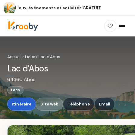
Lieux, événements et activités GRATUIT
×
100 % gratuit
Sans publicité
Sans inscription
Lac d'Abos
Photos, avis, carte et accès : découvrez ce
Accueil
›
Lieux
›
Lac d'Abos
spot dans Kraaby.
Lac d'Abos
Ouvrir dans Kraaby
64360 Abos
4,8 / 5
Lacs
Itinéraire
Site web
Téléphone
Email