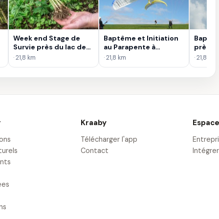
Week end Stage de
Baptême et Initiation
Baptêm
Survie près du lac de
au Parapente à
près d
Gérardmer
Gérardmer
· 21,8 km
· 21,8 km
· 21,8 km
r
Kraaby
Espace
ions
Télécharger l'app
Entrepr
turels
Contact
Intégrer
nts
ées
ons