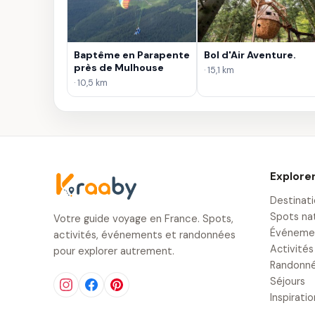
Baptême en Parapente
Bol d'Air Aventure.
près de Mulhouse
· 15,1 km
· 10,5 km
Explore
Destinat
Spots na
Votre guide voyage en France. Spots,
Événeme
activités, événements et randonnées
Activités
pour explorer autrement.
Randonn
Séjours
Inspirati