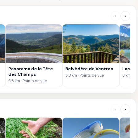
‹
›
Panorama de la Tête
Belvédère de Ventron
Lac d'A
des Champs
5.8 km · Points de vue
6 km · L
5.6 km · Points de vue
‹
›