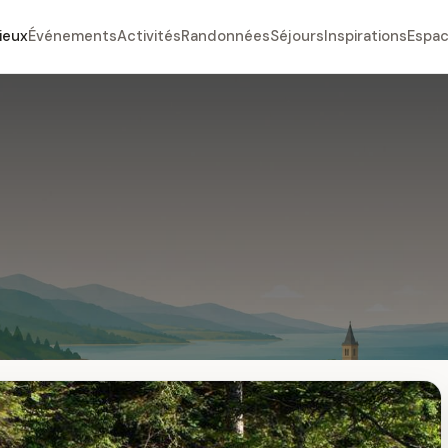
ieux
Événements
Activités
Randonnées
Séjours
Inspirations
Espac