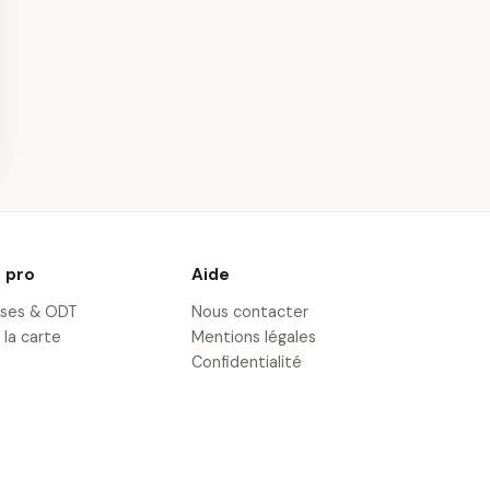
e en Parapente
Stage de Parapente à
e Gérardmer
Gérardmer
· 21,8 km
 pro
Aide
ises & ODT
Nous contacter
 la carte
Mentions légales
Confidentialité