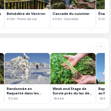
s
Belvédère de Ventron
Cascade du cuisinier
Étang 
4.1 km · Points de vue
4.9 km · Cascades
5.1 km · 
‹
›
Randonnée en
Week end Stage de
Baptême
Raquette dans les
Survie près du lac de
au Par
Vosges
Gérardmer
Gérar
· 17,0 km
· 18,4 km
· 18,4 km