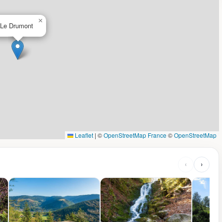
×
Le Drumont
Leaflet
|
©
OpenStreetMap France
©
OpenStreetMap
‹
›