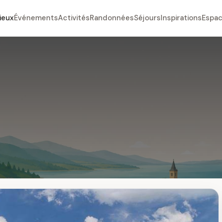
ieux
Événements
Activités
Randonnées
Séjours
Inspirations
Espac