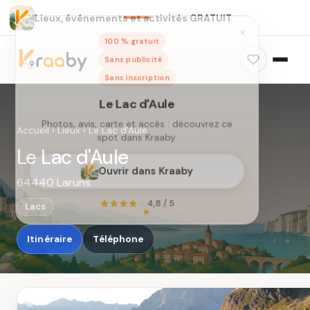
Lieux, événements et activités GRATUIT
×
100 % gratuit
Sans publicité
Sans inscription
Le Lac d'Aule
Photos, avis, carte et accès : découvrez ce
Accueil
›
Lieux
›
Le Lac d'Aule
spot dans Kraaby.
Le Lac d'Aule
Ouvrir dans Kraaby
64440 Laruns
4,8 / 5
Lacs
Itinéraire
Téléphone