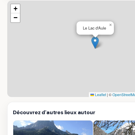
+
−
×
Le Lac d'Aule
Leaflet
|
©
OpenStreetM
Découvrez d'autres lieux autour