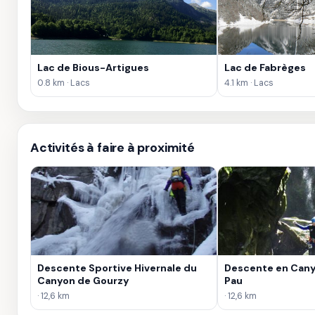
Lac de Bious-Artigues
Lac de Fabrèges
0.8 km · Lacs
4.1 km · Lacs
Activités à faire à proximité
Descente Sportive Hivernale du
Descente en Cany
Canyon de Gourzy
Pau
· 12,6 km
· 12,6 km