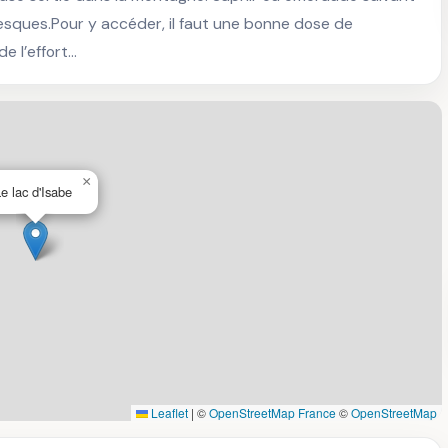
 Sesques.Pour y accéder, il faut une bonne dose de 
e l’effort…
×
e lac d'Isabe
Leaflet
|
©
OpenStreetMap France
©
OpenStreetMap