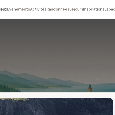
ieux
Événements
Activités
Randonnées
Séjours
Inspirations
Espac