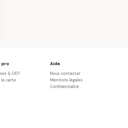
nitiation au
Saut à l’Élastique au
nte à Pau
Viaduc d'Arudy près
de Pau
· 20,8 km
 pro
Aide
ises & ODT
Nous contacter
 la carte
Mentions légales
Confidentialité