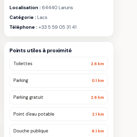
Localisation :
64440 Laruns
Catégorie :
Lacs
Téléphone :
+33 5 59 05 31 41
Points utiles à proximité
Toilettes
2.6 km
Parking
0.1 km
Parking gratuit
2.6 km
Point d'eau potable
2.1 km
Douche publique
6.1 km