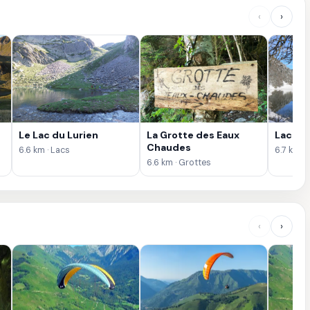
‹
›
Le Lac du Lurien
La Grotte des Eaux
Lac de
Chaudes
6.6 km · Lacs
6.7 km · 
6.6 km · Grottes
‹
›