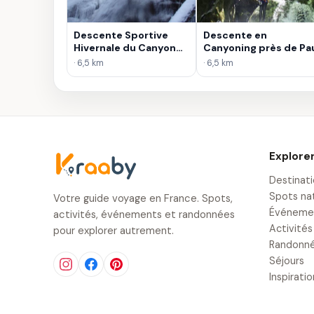
Descente Sportive
Descente en
Hivernale du Canyon
Canyoning près de Pa
de Gourzy
· 6,5 km
· 6,5 km
Explore
Destinat
Spots na
Votre guide voyage en France. Spots,
Événeme
activités, événements et randonnées
Activités
pour explorer autrement.
Randonn
Séjours
Inspirati