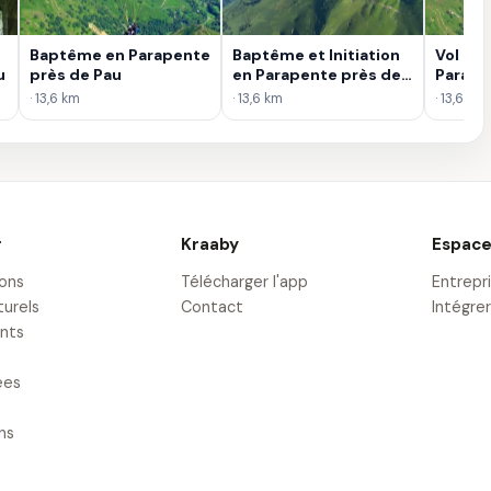
Baptême en Parapente
Baptême et Initiation
Vol d'I
u
près de Pau
en Parapente près de
Parape
Pau
· 13,6 km
· 13,6 km
· 13,6 km
r
Kraaby
Espace
ions
Télécharger l'app
Entrepr
turels
Contact
Intégrer
nts
ées
ons